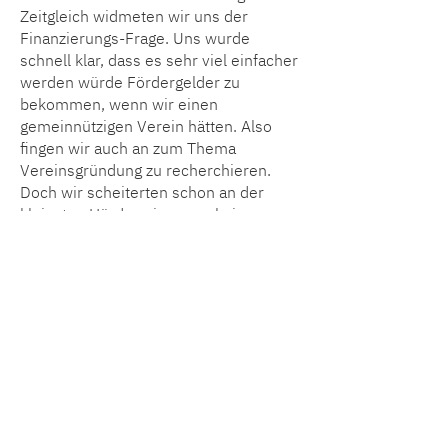
Zeitgleich widmeten wir uns der
Finanzierungs-Frage. Uns wurde
schnell klar, dass es sehr viel einfacher
werden würde Fördergelder zu
bekommen, wenn wir einen
gemeinnützigen Verein hätten. Also
fingen wir auch an zum Thema
Vereinsgründung zu recherchieren.
Doch wir scheiterten schon an der
kleinsten Hürde: wir waren keine
sieben Menschen, die für eine
Eintragung mindestens gebraucht
würden. Damit stand das nächste Ziel
schnell fest: mehr Menschen für unser
Ziel zu gewinnen. Und so wurden aus
uns dreien schließlich doch ziemlich
schnell sieben begeisterte Menschen!
Die neuen Aktiven brachten viele
Ideen mit und angespornt durch den
entfachten Tatendrang schafften wir es